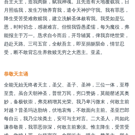
吾主天主，造我肉躯，赋我神魂。且先造有天地覆载我，日
月照临我，发生万物养育我，遣令天神护守我。我有罪恶，
降生受苦受难救赎我，建立洗解圣体赦宥我。我受如是弘
恩，时时切念，感谢难言。但恨我昏愚柔懦，每为魔役，弗
能报主于万一。恳求自今而后，开导辅翼，俾我弃绝世荣，
趋赴天路。三司五官，全献吾主，即至捐躯陨命，情甘忍
受，断不敢背忘生养救赎无穷之大恩主。亚孟。
恭敬天主诵
全能无始无终者天主，圣父、圣子、圣神，三位一体，至尊
至贵。虽合天朝神圣，普世万民，穷口赞扬，莫能罄述其奥
妙，备极钦崇，弗克稍增其光荣。我乃卑污微末，何敢主前
对越？昔圣玛达肋纳，伏地哀悔，不敢面向主前。圣亚巴郎
每自云，我乃尘埃粪土，安可与主对言。二大圣人，尚如此
谦恭敬畏，我罪恶弥深，何敢主前亵渎。惟主降生，受苦受