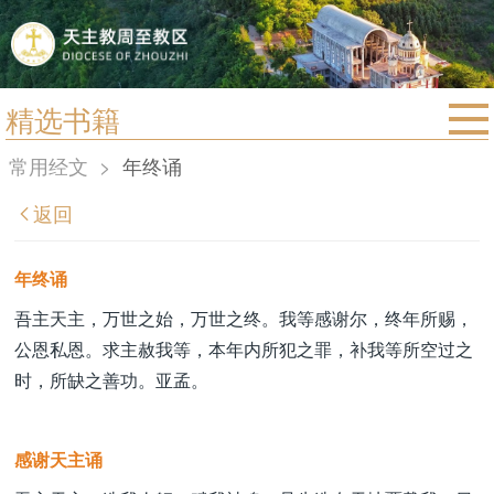
精选书籍
首页
常用经文
>
年终诵
宗教法规
返回
教区动态
教区简介
年终诵
信仰文萃
吾主天主，万世之始，万世之终。我等感谢尔，终年所赐，
公恩私恩。求主赦我等，本年内所犯之罪，补我等所空过之
教会圣月
时，所缺之善功。亚孟。
感谢天主诵