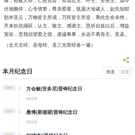
难，救赎人罪，仁慈宽容，命我近主、呼主、赞美主。我今
伏地瞻仰，心专情挚，尊亲爱慕，犹愿大地诸人，如先知耶
肋米亚云，万物皆主所成，万民皆主所造，乘此生命未绝，
齐来欢欣踊跃，认主、敬主、感谢主。恳祈自兹以后，增益
宠佑，坚我信望爱之德，虔诚奉事，永远不离吾主。亚孟。
（念天主经、圣母经、圣三光荣经各一遍）
本月纪念日
祝圣
去世
1991
方会敏(安多尼)晋铎纪念日
08/28
1991
桑博(斯德望)晋铎纪念日
08/28
2020