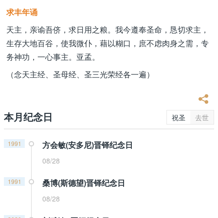
求丰年诵
天主，亲谕吾侪，求日用之粮。我今遵奉圣命，恳切求主，
生存大地百谷，使我微仆，藉以糊口，庶不虑肉身之需，专
务神功，一心事主。亚孟。
（念天主经、圣母经、圣三光荣经各一遍）
本月纪念日
祝圣
去世
1991
方会敏(安多尼)晋铎纪念日
08/28
1991
桑博(斯德望)晋铎纪念日
08/28