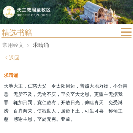
精选书籍
首页
常用经文
>
求晴诵
宗教法规
返回
教区动态
教区简介
求晴诵
信仰文萃
天地大主，仁慈大父，令太阳周运，普照大地万物，不分善
恶，无所不及，无物不庆，至公至大之恩。更望主无据我
教会圣月
罪，辄加刑罚，宽仁赦宥，开放日光，俾睹青天，免受淋
涝，百卉向荣，使我世人，居於下土，可生可喜，称颂主
慈，感谢主恩，至於无穷。亚孟。