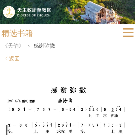
精选书籍
首页
《天韵》
>
感谢弥撒
宗教法规
返回
教区动态
教区简介
信仰文萃
教会圣月