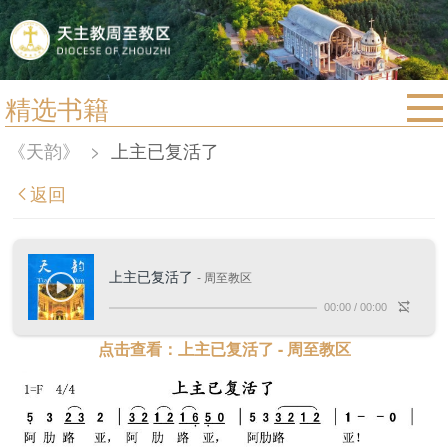
精选书籍
首页
《天韵》
>
上主已复活了
宗教法规
返回
教区动态
教区简介
上主已复活了
- 周至教区
信仰文萃
00:00
/
00:00
教会圣月
点击查看：上主已复活了 - 周至教区