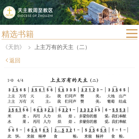
精选书籍
首页
《天韵》
>
上主万有的天主（二）
宗教法规
返回
教区动态
教区简介
信仰文萃
教会圣月