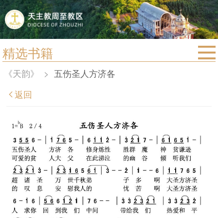
精选书籍
首页
《天韵》
>
五伤圣人方济各
宗教法规
返回
教区动态
教区简介
信仰文萃
教会圣月