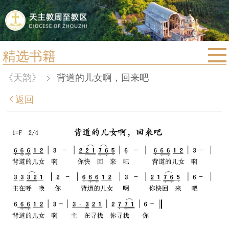
精选书籍
首页
《天韵》
>
背道的儿女啊，回来吧
宗教法规
返回
教区动态
教区简介
信仰文萃
教会圣月