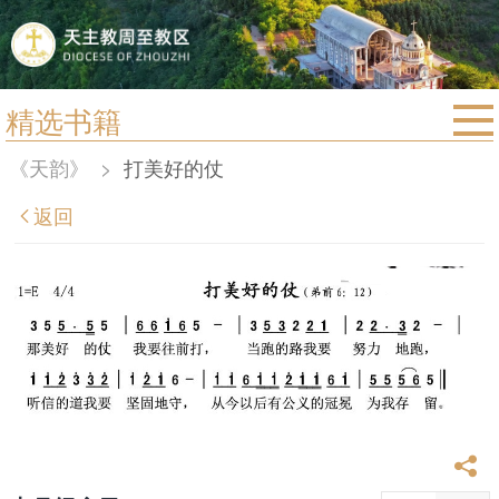
精选书籍
首页
《天韵》
>
打美好的仗
宗教法规
返回
教区动态
教区简介
信仰文萃
教会圣月