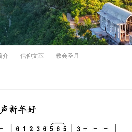
简介
信仰文萃
教会圣月