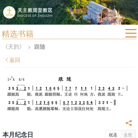
精选书籍
首页
《天韵》
>
跟随
宗教法规
返回
教区动态
教区简介
信仰文萃
教会圣月
本月纪念日
祝圣
去世