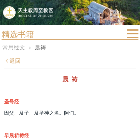
精选书籍
首页
常用经文
>
晨祷
宗教法规
返回
教区动态
教区简介
晨 祷
信仰文萃
教会圣月
圣号经
因父、及子、及圣神之名。阿们。
早晨祈祷经