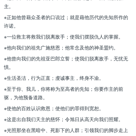
主。
※正如他曾藉众圣者的口说过；就是藉他历代的先知所作的
许诺。
※一位救主将救我们脱离敌手；使我们摆脱仇人的掌握。
※他向我们的祖先广施慈恩；他常念及他的神圣盟约。
※他曾向我们的先祖亚巴郎立誓；使我们脱离敌手，无忧无
惧。
※生活圣洁，行为正直；虔诚事主，终身不渝。
※至于你、我儿，你将称为至高者的先知；你要作主的前
驱，为他预备道路。
※使他的百姓认识救恩；使他们的罪得到宽恕。
※这是出自我们天主的慈怀；令旭日从高天向我们照耀。
※光照那坐在黑暗中、死影下的人群；引领我们的脚步走上