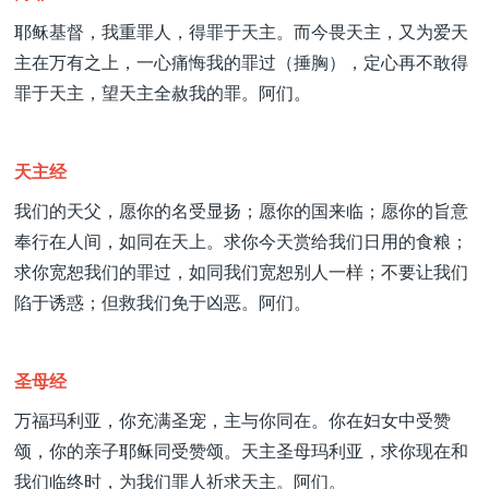
耶稣基督，我重罪人，得罪于天主。而今畏天主，又为爱天
主在万有之上，一心痛悔我的罪过（捶胸），定心再不敢得
罪于天主，望天主全赦我的罪。阿们。
天主经
我们的天父，愿你的名受显扬；愿你的国来临；愿你的旨意
奉行在人间，如同在天上。求你今天赏给我们日用的食粮；
求你宽恕我们的罪过，如同我们宽恕别人一样；不要让我们
陷于诱惑；但救我们免于凶恶。阿们。
圣母经
万福玛利亚，你充满圣宠，主与你同在。你在妇女中受赞
颂，你的亲子耶稣同受赞颂。天主圣母玛利亚，求你现在和
我们临终时，为我们罪人祈求天主。阿们。