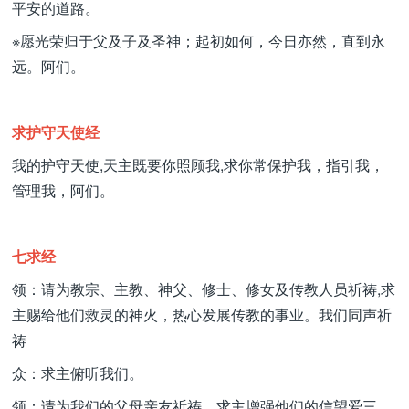
平安的道路。
※愿光荣归于父及子及圣神；起初如何，今日亦然，直到永
远。阿们。
求护守天使经
我的护守天使,天主既要你照顾我,求你常保护我，指引我，
管理我，阿们。
七求经
领：请为教宗、主教、神父、修士、修女及传教人员祈祷,求
主赐给他们救灵的神火，热心发展传教的事业。我们同声祈
祷
众：求主俯听我们。
领：请为我们的父母亲友祈祷，求主增强他们的信望爱三