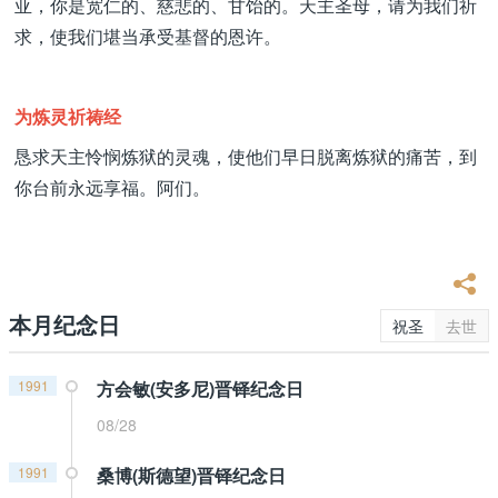
亚，你是宽仁的、慈悲的、甘饴的。天主圣母，请为我们祈
求，使我们堪当承受基督的恩许。
为炼灵祈祷经
恳求天主怜悯炼狱的灵魂，使他们早日脱离炼狱的痛苦，到
你台前永远享福。阿们。
本月纪念日
祝圣
去世
1991
方会敏(安多尼)晋铎纪念日
08/28
1991
桑博(斯德望)晋铎纪念日