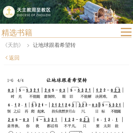
精选书籍
首页
《天韵》
>
让地球跟着希望转
宗教法规
返回
教区动态
教区简介
信仰文萃
教会圣月