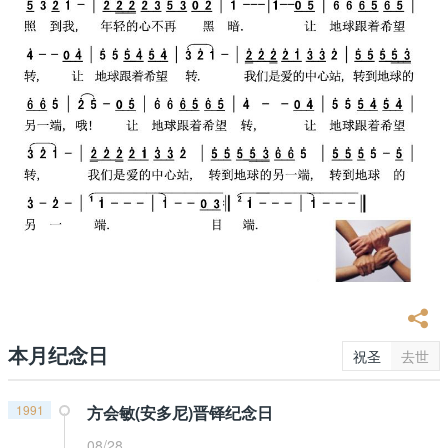
本月纪念日
祝圣
去世
1991
方会敏(安多尼)晋铎纪念日
08/28