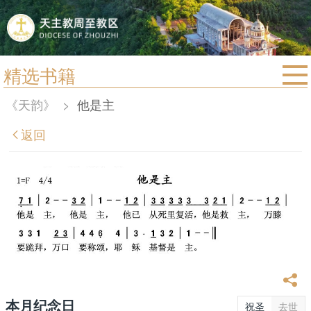
精选书籍
首页
《天韵》
>
他是主
宗教法规
返回
教区动态
教区简介
信仰文萃
教会圣月
本月纪念日
祝圣
去世