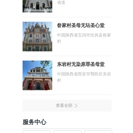
省道
昝家村圣母无玷圣心堂
中国陕西省宝鸡市扶风县昝家
村
东岩村无染原罪圣母堂
中国陕西省西安市鄠邑区东岩
村
服务中心