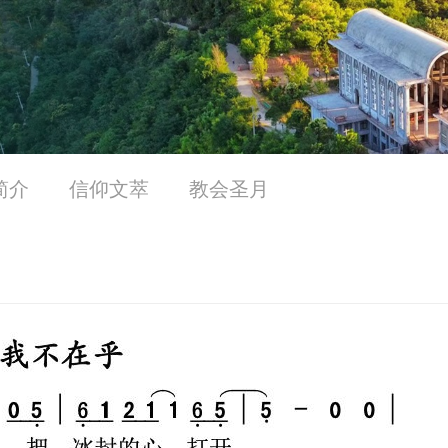
简介
信仰文萃
教会圣月