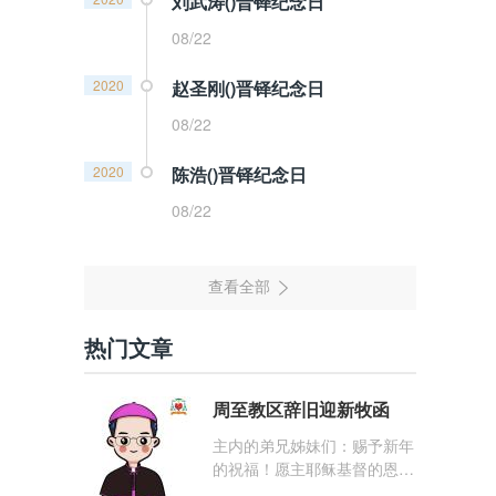
刘武涛()晋铎纪念日
08/22
2020
赵圣刚()晋铎纪念日
08/22
2020
陈浩()晋铎纪念日
08/22
热门文章
周至教区辞旧迎新牧函
主内的弟兄姊妹们：赐予新年
的祝福！愿主耶稣基督的恩
宠，与你们的心灵同在！（费