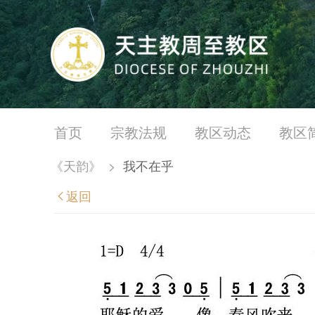
首页
宗教法规
教区动态
教区
《天韵》
>
我不在乎
返回