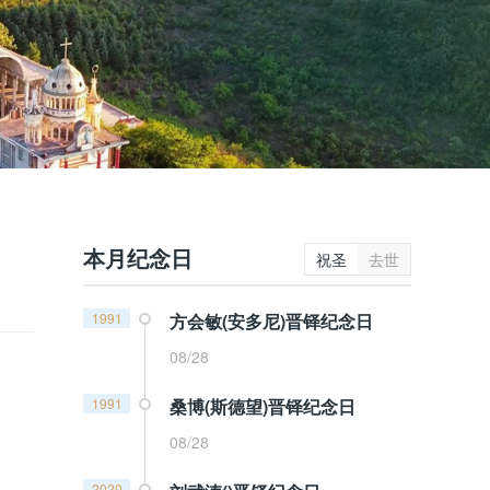
本月纪念日
祝圣
去世
1991
方会敏(安多尼)晋铎纪念日
08/28
1991
桑博(斯德望)晋铎纪念日
08/28
2020