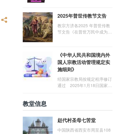
1: 25） 我愿问候那些在劳苦
和负重担之中与基督同行的你
2025年普世传教节文告
们，愿临在的救主基督安慰你
们，并圣化你们的生活，作为
教宗方济各2025 年普世传教
祝贺祂诞辰的珍贵礼品。
节文告《在普世万民中成为怀
着希望的传教士》
《中华人民共和国境内外
国人宗教活动管理规定实
施细则》
经国家宗教局按规定程序修订
通过 2025年1月18日国家宗
教局令第23号公布 自2025
年5月1日起施行
教堂信息
赵代村圣母七苦堂
中国陕西省西安市周至县108