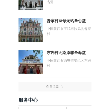
省道
昝家村圣母无玷圣心堂
中国陕西省宝鸡市扶风县昝家
村
东岩村无染原罪圣母堂
中国陕西省西安市鄠邑区东岩
村
服务中心