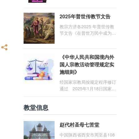
1: 25） 我愿问候那些在劳苦
和负重担之中与基督同行的你
2025年普世传教节文告
们，愿临在的救主基督安慰你
们，并圣化你们的生活，作为
教宗方济各2025 年普世传教
祝贺祂诞辰的珍贵礼品。
节文告《在普世万民中成为怀
着希望的传教士》
《中华人民共和国境内外
国人宗教活动管理规定实
施细则》
经国家宗教局按规定程序修订
通过 2025年1月18日国家宗
教局令第23号公布 自2025
年5月1日起施行
教堂信息
赵代村圣母七苦堂
中国陕西省西安市周至县108