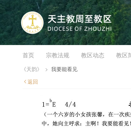
首页
宗教法规
教区动态
教区
《天韵》
>
我要能看见
返回