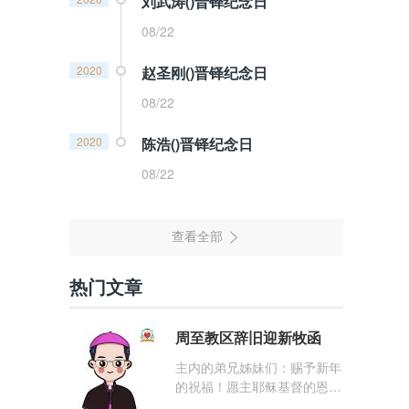
刘武涛()晋铎纪念日
08/22
2020
赵圣刚()晋铎纪念日
08/22
2020
陈浩()晋铎纪念日
08/22
热门文章
周至教区辞旧迎新牧函
主内的弟兄姊妹们：赐予新年
的祝福！愿主耶稣基督的恩
宠，与你们的心灵同在！（费