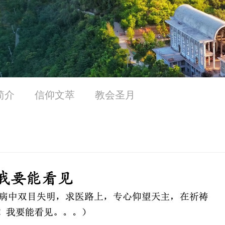
简介
信仰文萃
教会圣月