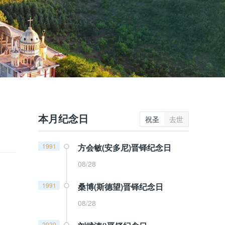
本月纪念日
祝圣
去世
1991
方会敏(安多尼)晋铎纪念日
08/28
1991
桑博(斯德望)晋铎纪念日
08/28
2020