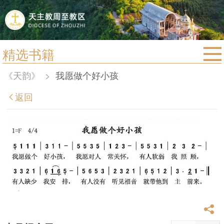
精选书籍
首页
《天韵》
>
我愿做个好小孩
宗教法规
返回
教区动态
教区简介
信仰文萃
教会圣月