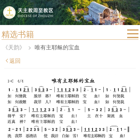
精选书籍
首页
《天韵》
>
唯有主耶稣的宝血
宗教法规
返回
教区动态
教区简介
信仰文萃
教会圣月