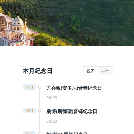
本月纪念日
祝圣
去世
1991
方会敏(安多尼)晋铎纪念日
08/28
1991
桑博(斯德望)晋铎纪念日
08/28
2020