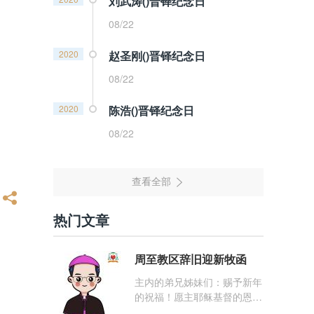
刘武涛()晋铎纪念日
08/22
2020
赵圣刚()晋铎纪念日
08/22
2020
陈浩()晋铎纪念日
08/22
热门文章
周至教区辞旧迎新牧函
主内的弟兄姊妹们：赐予新年
的祝福！愿主耶稣基督的恩
宠，与你们的心灵同在！（费