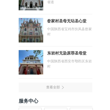
省道
昝家村圣母无玷圣心堂
中国陕西省宝鸡市扶风县昝家
村
东岩村无染原罪圣母堂
中国陕西省西安市鄠邑区东岩
村
服务中心