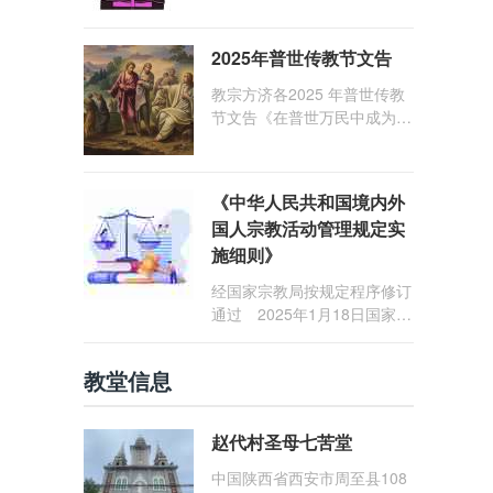
1: 25） 我愿问候那些在劳苦
和负重担之中与基督同行的你
2025年普世传教节文告
们，愿临在的救主基督安慰你
们，并圣化你们的生活，作为
教宗方济各2025 年普世传教
祝贺祂诞辰的珍贵礼品。
节文告《在普世万民中成为怀
着希望的传教士》
《中华人民共和国境内外
国人宗教活动管理规定实
施细则》
经国家宗教局按规定程序修订
通过 2025年1月18日国家宗
教局令第23号公布 自2025
年5月1日起施行
教堂信息
赵代村圣母七苦堂
中国陕西省西安市周至县108